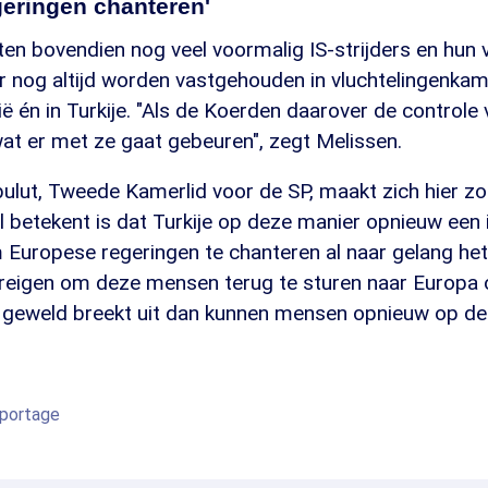
geringen chanteren'
tten bovendien nog veel voormalig IS-strijders en hun
r nog altijd worden vastgehouden in vluchtelingenkam
ë én in Turkije. "Als de Koerden daarover de controle v
at er met ze gaat gebeuren", zegt Melissen.
ulut, Tweede Kamerlid voor de SP, maakt zich hier zo
al betekent is dat Turkije op deze manier opnieuw een
m Europese regeringen te chanteren al naar gelang he
dreigen om deze mensen terug te sturen naar Europa o
 geweld breekt uit dan kunnen mensen opnieuw op de v
eportage