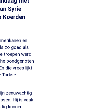
vandaag met
van Syrië
de Koerden
 Amerikanen en
ls zo goed als
se troepen werd
sche bondgenoten
n die vrees lijkt
e Turkse
zijn zenuwachtig
sen. Hij is vaak
stig kunnen