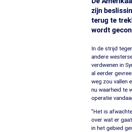
De Amerikaa
zijn beslissi
terug te tre
wordt gecont
In de strijd teg
andere westerse
verdwenen in Sy
al eerder gevre
weg zou vallen e
nu waarheid te w
operatie vandaa
"Het is afwacht
over wat er gaat
in het gebied ge