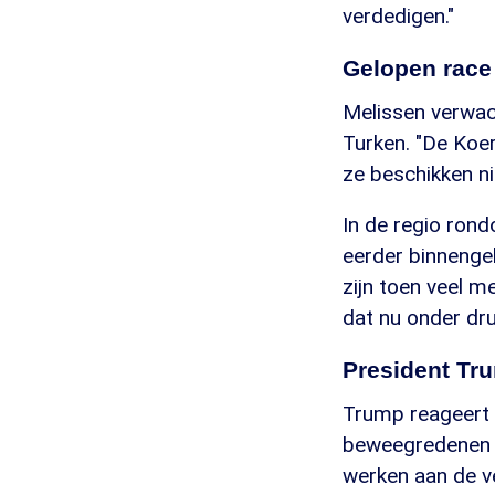
verdedigen."
Gelopen race
Melissen verwac
Turken. "De Koe
ze beschikken nie
In de regio rond
eerder binnengek
zijn toen veel m
dat nu onder dru
President Tr
Trump reageert i
beweegredenen u
werken aan de ve