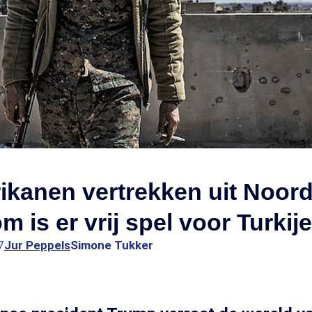
kanen vertrekken uit Noord
m is er vrij spel voor Turkije
7
Jur Peppels
Simone Tukker