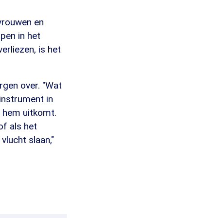
 vrouwen en
pen in het
erliezen, is het
rgen over. "Wat
 instrument in
t hem uitkomt.
f als het
lucht slaan,"