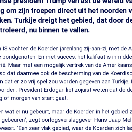
nse president Trump verrast de wereld 
ng om zijn troepen direct uit het noorden 
kken. Turkije dreigt het gebied, dat door 
roleerd, nu binnen te vallen.
en IS vochten de Koerden jarenlang zij-aan-zij met de
 bondgenoten. En met succes: het kalifaat is inmidde
rië. Maar met een mogelijk vertrek van de Amerikaan
esd dat daarmee ook de bescherming van de Koerdi
n dat er zo vrij spel zou worden gegeven aan Turkije. E
orden. President Erdogan liet zojuist weten dat de d
g of morgen van start gaat.
en wat er nu gebeurt, maar de Koerden in het gebied 
 gebeuren", zegt oorlogsverslaggever Hans Jaap Melis
weest. "Een zeer vlak gebied, waar de Koerden zich la