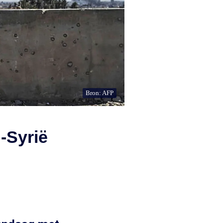
Bron: AFP
-Syrië