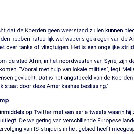
ht dat de Koerden geen weerstand zullen kunnen bie
rden hebben natuurlijk wel wapens gekregen van de 
t over tanks of vliegtuigen. Het is een ongelijke strijd
om de stad Afrin, in het noordwesten van Syrië, zijn d
omen. "Vooral met hulp van lokale milities", legt Meli
ensen gevlucht. Dat is het angstbeeld van de Koerden 
k staat door deze Amerikaanse beslissing."
ump
nmiddels op Twitter met een serie tweets waarin hij z
itlegt. De weigering van verschillende Europese lan
rvolging van IS-strijders in het gebied heeft meegespe