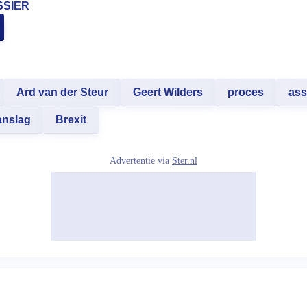
SSIER
Ard van der Steur
Geert Wilders
proces
ass
anslag
Brexit
Advertentie via
Ster.nl