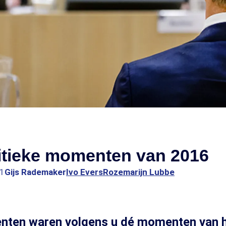
itieke momenten van 2016
01
Gijs Rademaker
Ivo Evers
Rozemarijn Lubbe
ten waren volgens u dé momenten van he