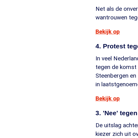
Net als de onve
wantrouwen tegen
Bekijk op
4. Protest te
In veel Nederla
tegen de komst 
Steenbergen en 
in laatstgenoem
Bekijk op
3. 'Nee' tege
De uitslag achte
kiezer zich uit 