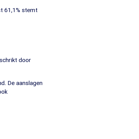
st 61,1% stemt
schrikt door
d. De aanslagen
ook