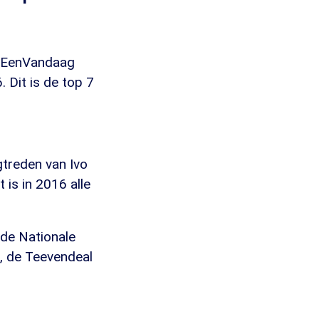
et EenVandaag
 Dit is de top 7
gtreden van Ivo
is in 2016 alle
j de Nationale
, de Teevendeal