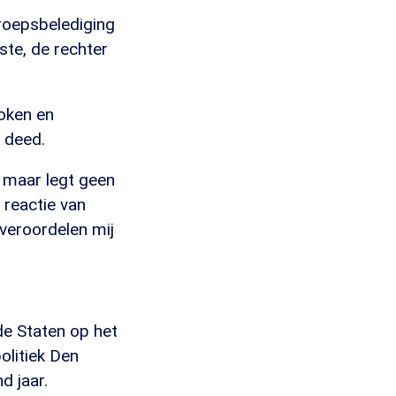
groepsbelediging
ste, de rechter
oken en
 deed.
, maar legt geen
 reactie van
veroordelen mij
de Staten op het
olitiek Den
d jaar.