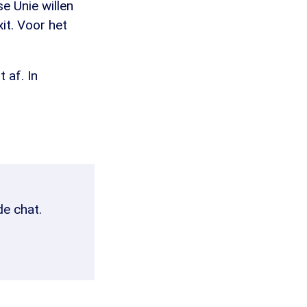
se Unie willen
it. Voor het
 af. In
de chat.