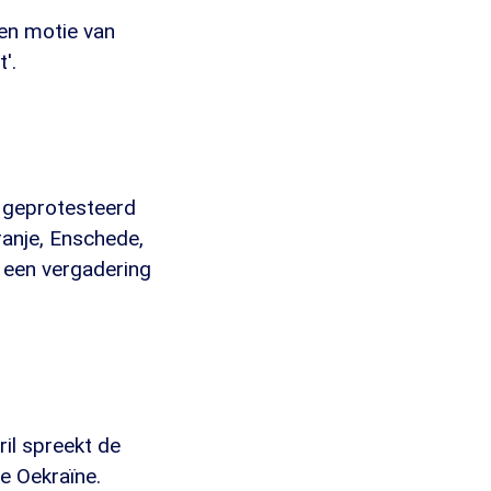
een motie van
'.
 geprotesteerd
anje, Enschede,
 een vergadering
il spreekt de
e Oekraïne.