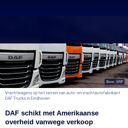
Bron: ANP
Vrachtwagens op het terrein van auto- en vrachtautofabrikant
DAF Trucks in Eindhoven
DAF schikt met Amerikaanse
overheid vanwege verkoop