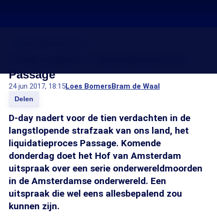
Zaak-Willem Holleeder
D-day nadert in liquidatieproces
Passage
24 jun 2017, 18:15
Loes Bomers
Bram de Waal
Delen
D-day nadert voor de tien verdachten in de
langstlopende strafzaak van ons land, het
liquidatieproces Passage. Komende
donderdag doet het Hof van Amsterdam
uitspraak over een serie onderwereldmoorden
in de Amsterdamse onderwereld. Een
uitspraak die wel eens allesbepalend zou
kunnen zijn.