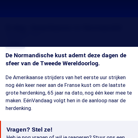
D-day: Amerikanen in Normandië
05 jun 2009, 18:21
Delen
De Normandische kust ademt deze dagen de
sfeer van de Tweede Wereldoorlog.
De Amerikaanse strijders van het eerste uur strijken
nog één keer neer aan de Franse kust om de laatste
grote herdenking, 65 jaar na dato, nog één keer mee te
maken. EénVandaag volgt hen in de aanloop naar de
herdenking.
Vragen? Stel ze!
Heb je nog vragen of wil je reageren? Stuur ons een