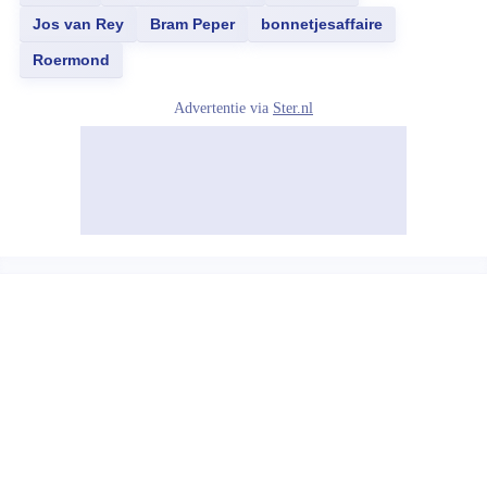
Jos van Rey
Bram Peper
bonnetjesaffaire
Roermond
Advertentie via
Ster.nl