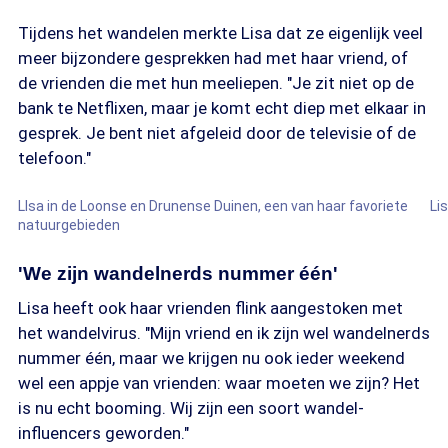
Tijdens het wandelen merkte Lisa dat ze eigenlijk veel
meer bijzondere gesprekken had met haar vriend, of
de vrienden die met hun meeliepen. "Je zit niet op de
bank te Netflixen, maar je komt echt diep met elkaar in
gesprek. Je bent niet afgeleid door de televisie of de
telefoon."
Bron: Privé-archief
LIsa in de Loonse en Drunense Duinen, een van haar favoriete
Li
natuurgebieden
'We zijn wandelnerds nummer één'
Lisa heeft ook haar vrienden flink aangestoken met
het wandelvirus. "Mijn vriend en ik zijn wel wandelnerds
nummer één, maar we krijgen nu ook ieder weekend
wel een appje van vrienden: waar moeten we zijn? Het
is nu echt booming. Wij zijn een soort wandel-
influencers geworden."