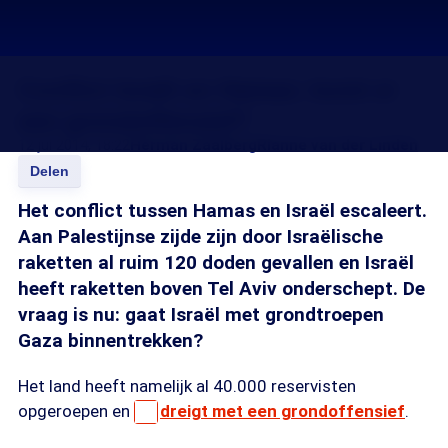
Conflict Israël en Hamas: komt er
een grondoffensief?
12 jul 2014, 18:22
Herman Zaalberg
Rianne van der Linden
Delen
Het conflict tussen Hamas en Israël escaleert.
Aan Palestijnse zijde zijn door Israëlische
raketten al ruim 120 doden gevallen en Israël
heeft raketten boven Tel Aviv onderschept. De
vraag is nu: gaat Israël met grondtroepen
Gaza binnentrekken?
Het land heeft namelijk al 40.000 reservisten
opgeroepen en
dreigt met een grondoffensief
.