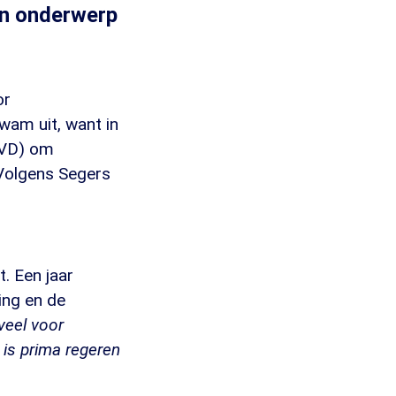
en onderwerp
or
wam uit, want in
VVD) om
 Volgens Segers
t. Een jaar
ing en de
veel voor
 is prima regeren