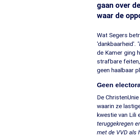
gaan over de
waar de oppo
Wat Segers betre
'dankbaarheid'.
"
de Kamer ging h
strafbare feiten
geen haalbaar p
Geen elector
De ChristenUnie 
waarin ze lastig
kwestie van Lil
teruggekregen en
met de VVD als h