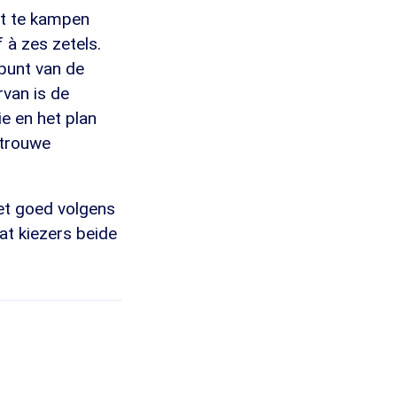
iet te kampen
f à zes zetels.
punt van de
van is de
ie en het plan
 trouwe
et goed volgens
at kiezers beide