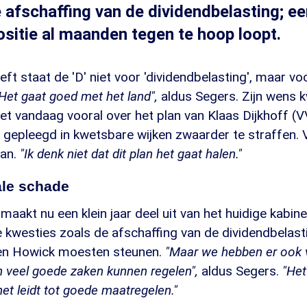
 afschaffing van de dividendbelasting; e
sitie al maanden tegen te hoop loopt.
ft staat de 'D' niet voor 'dividendbelasting', maar vo
Het gaat goed met het land",
aldus Segers. Zijn wens k
et vandaag vooral over het plan van Klaas Dijkhoff (
, gepleegd in kwetsbare wijken zwaarder te straffen.
lan.
"Ik denk niet dat dit plan het gaat halen."
ale schade
maakt nu een klein jaar deel uit van het huidige kabine
e kwesties zoals de afschaffing van de dividendbelast
i en Howick moesten steunen.
"Maar we hebben er ook 
 veel goede zaken kunnen regelen",
aldus Segers.
"Het
et leidt tot goede maatregelen."