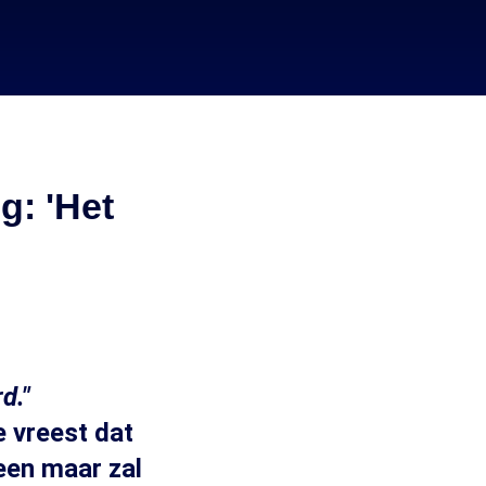
g: 'Het
d."
e vreest dat
leen maar zal