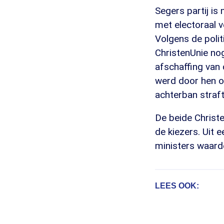
Segers partij is 
met electoraal ve
Volgens de poli
ChristenUnie no
afschaffing van 
werd door hen o
achterban straft 
De beide Christ
de kiezers. Uit 
ministers waard
LEES OOK: