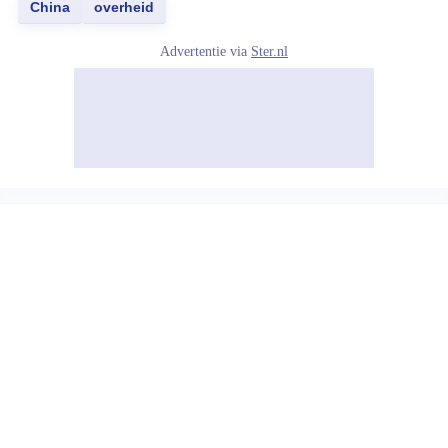
China
overheid
Advertentie via
Ster.nl