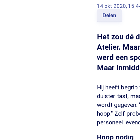
14 okt 2020, 15:4
Delen
Het zou dé 
Atelier. Maa
werd een spo
Maar inmidde
Hij heeft begrip
duister tast, ma
wordt gegeven. "
hoop." Zelf prob
personeel leven
Hoop nodig