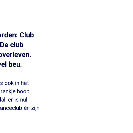
rden: Club
 De club
overleven.
el beu.
s ook in het
prankje hoop
, er is nul
danceclub én zijn