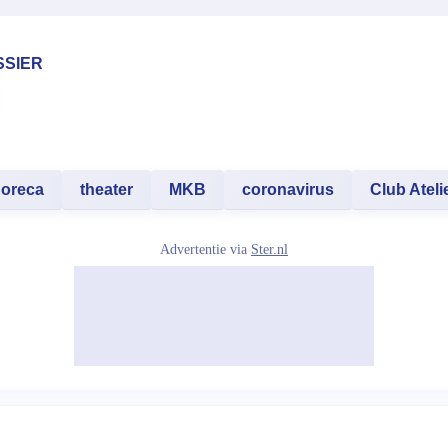
SSIER
oreca
theater
MKB
coronavirus
Club Ateli
Advertentie via
Ster.nl