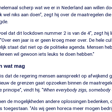
 helemaal scherp wat we er in Nederland aan willen d
 wel niks aan doen", zegt hij over de maatregelen die
gde.
voel dat dit lockdown nummer 2 is van de 4", zegt hij l
Over een jaar is er geen kroeg meer over. De hele cult
lijk staat dat niet op de politieke agenda. Mensen h
dereen wil gewoon iets leuks te doen hebben."
n wat mag
is dat de regering mensen aanspreekt op afwijkend g
nieuw de grenzen gaat opzoeken binnen de maatregelen
rincipe", vindt hij. "
When everybody zigs, somebody el
nnen de mogelijkheden andere oplossingen bedenken,
is toegestaan. "Als wij geen horeca meer mogen bedri