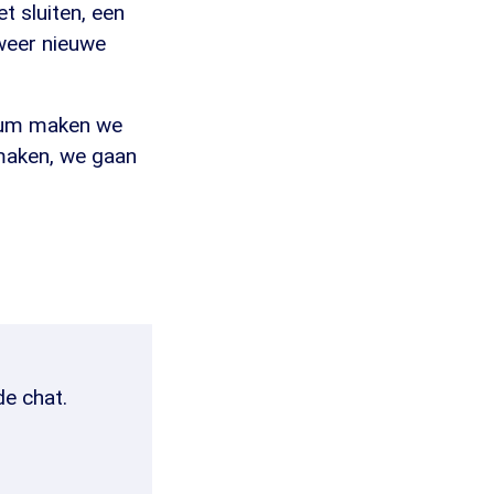
t sluiten, een
 weer nieuwe
eum maken we
maken, we gaan
de chat.