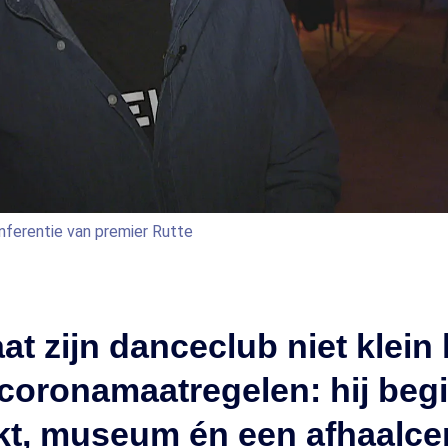
nferentie van premier Rutte
aat zijn danceclub niet klein 
coronamaatregelen: hij begi
kt, museum én een afhaalc