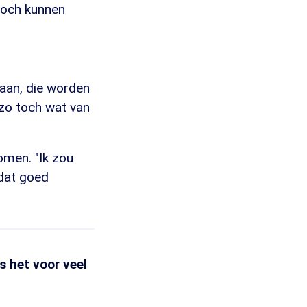
 toch kunnen
taan, die worden
zo toch wat van
omen. "Ik zou
 dat goed
s het voor veel