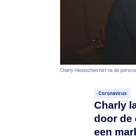
Charly Heusschen net na de persco
Coronavirus
Charly l
door de 
een mar