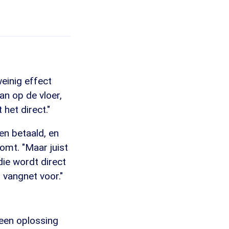
weinig effect
an op de vloer,
 het direct."
den betaald, en
komt. "Maar juist
 die wordt direct
 vangnet voor."
 een oplossing