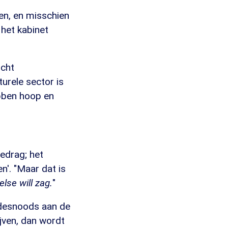
oen, en misschien
 het kabinet
icht
urele sector is
ebben hoop en
edrag; het
'. "Maar dat is
se will zag.
"
 desnoods aan de
jven, dan wordt