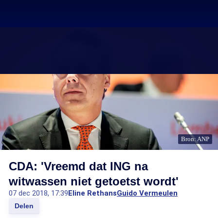
Bron: ANP
CDA: 'Vreemd dat ING na
witwassen niet getoetst wordt'
07 dec 2018, 17:39
Eline Rethans
Guido Vermeulen
Delen