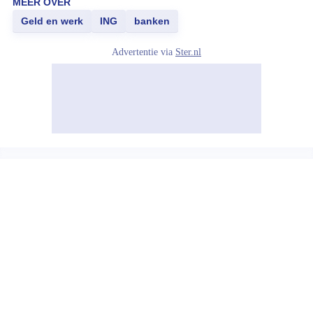
MEER OVER
Geld en werk
ING
banken
Advertentie via
Ster.nl