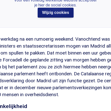
Voor een volledig werkende website accepteer
je hier de social cookies.
Wijzig cookies
e werkdag na een rumoerig weekend. Vanochtend was h
inisters en staatssecretarissen mogen van Madrid al
m om spullen te pakken. Dat moet binnen een uur gebe
e Forcadell de geplande zitting van morgen hebben g
 bij het parlement zou ze zich hiermee hebben neerg
laanse parlement heeft ontbonden. De Catalaanse reg
dsverklaring door Madrid uit zijn functie gezet. De cen
at er in december nieuwe parlementsverkiezingen kom
0 mensen in overheidsdienst.
nkelijkheid