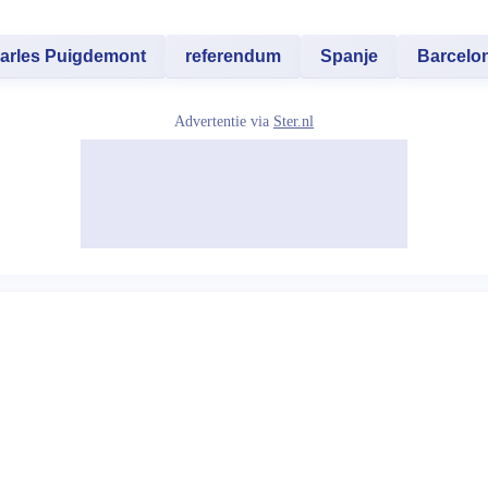
arles Puigdemont
referendum
Spanje
Barcelo
Advertentie via
Ster.nl