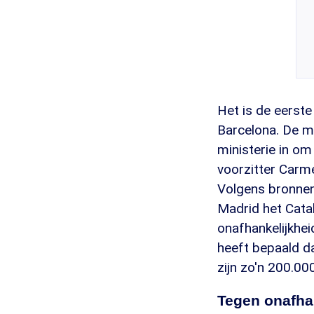
Het is de eerst
Barcelona. De m
ministerie in o
voorzitter Carm
Volgens bronnen
Madrid het Cata
onafhankelijkhei
heeft bepaald d
zijn zo'n 200.00
Tegen onafha