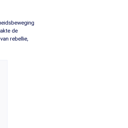
kheidsbeweging
akte de
an rebellie,