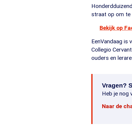
Honderdduizende
straat op om te
Bekijk op F
EenVandaag is va
Collegio Cervan
ouders en lerare
Vragen? S
Heb je nog v
Naar de ch