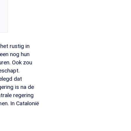
et rustig in
leen nog hun
uren. Ook zou
eschapt.
elegd dat
ering is na de
trale regering
en. In Catalonië