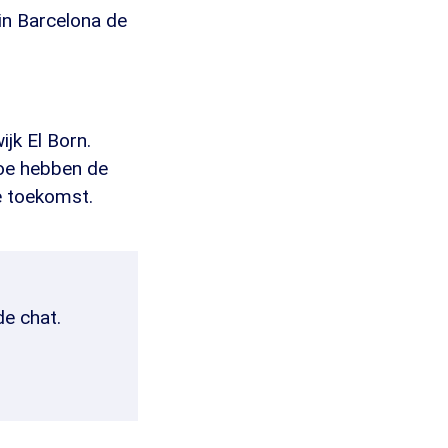
in Barcelona de
jk El Born.
Hoe hebben de
e toekomst.
de chat.