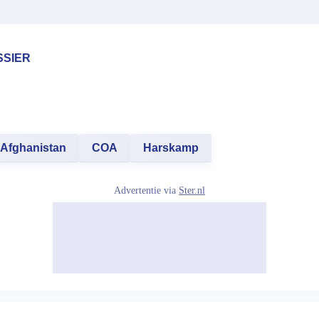
SSIER
Afghanistan
COA
Harskamp
Advertentie via
Ster.nl