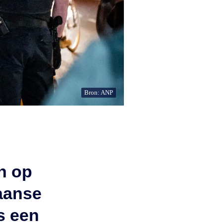
Bron: ANP
n op
aanse
s een