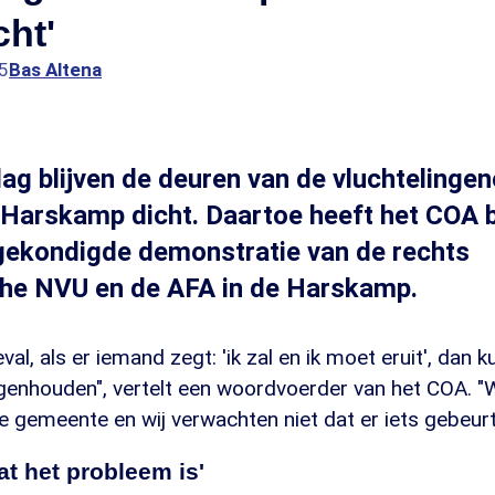
ht'
5
Bas Altena
g blijven de deuren van de vluchtelinge
e Harskamp dicht. Daartoe heeft het COA 
gekondigde demonstratie van de rechts
che NVU en de AFA in de Harskamp.
eval, als er iemand zegt: 'ik zal en ik moet eruit', dan
tegenhouden", vertelt een woordvoerder van het COA. "W
e gemeente en wij verwachten niet dat er iets gebeurt
at het probleem is'