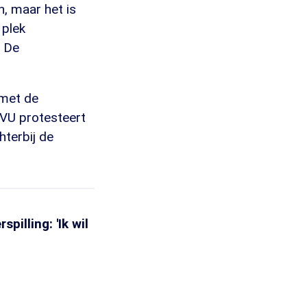
n, maar het is
 plek
" De
 met de
NVU protesteert
terbij de
pilling: 'Ik wil