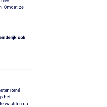
n hier
on. Omdat ze
indelijk ook
ester René
op het
 te wachten op