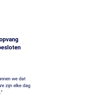
nopvang
besloten
 kunnen we dat
e zijn elke dag
."