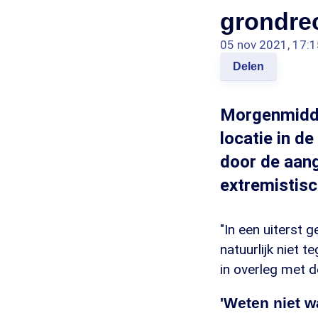
grondrec
05 nov 2021, 17:1
Delen
Morgenmidda
locatie in d
door de aan
extremistis
"In een uiterst g
natuurlijk niet 
in overleg met d
'Weten niet w