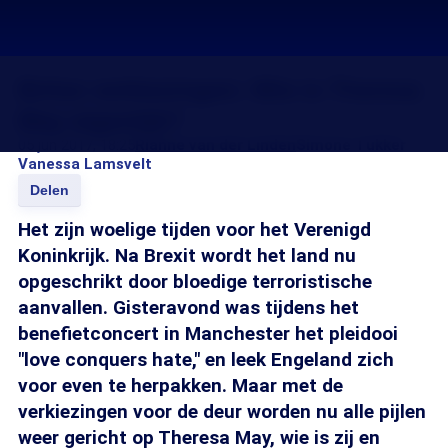
Britse verkiezingen: Wie is Theresa
May eigenlijk?
05 jun 2017, 18:25
Rianne van der Linden
Simone Tukker
Vanessa Lamsvelt
Delen
Het zijn woelige tijden voor het Verenigd
Koninkrijk. Na Brexit wordt het land nu
opgeschrikt door bloedige terroristische
aanvallen. Gisteravond was tijdens het
benefietconcert in Manchester het pleidooi
"love conquers hate," en leek Engeland zich
voor even te herpakken. Maar met de
verkiezingen voor de deur worden nu alle pijlen
weer gericht op Theresa May, wie is zij en