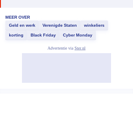
MEER OVER
Geld en werk
Verenigde Staten
winkeliers
korting
Black Friday
Cyber Monday
Advertentie via
Ster.nl