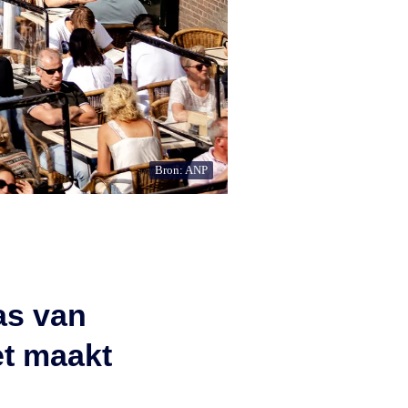
Bron: ANP
as van
t maakt