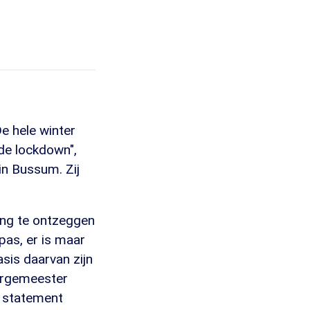
De hele winter
de lockdown",
in Bussum. Zij
ang te ontzeggen
pas, er is maar
asis daarvan zijn
urgemeester
t statement