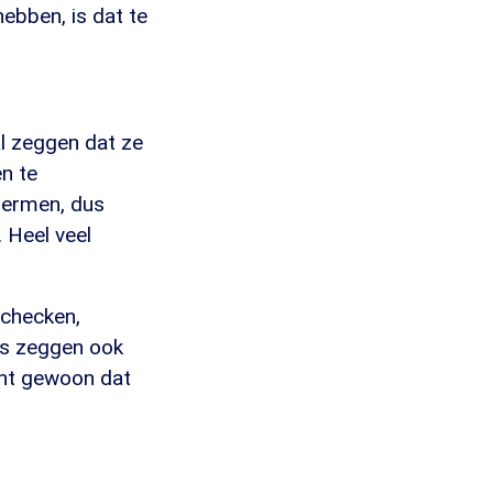
ebben, is dat te
l zeggen dat ze
en te
hermen, dus
 Heel veel
 checken,
es zeggen ook
cht gewoon dat