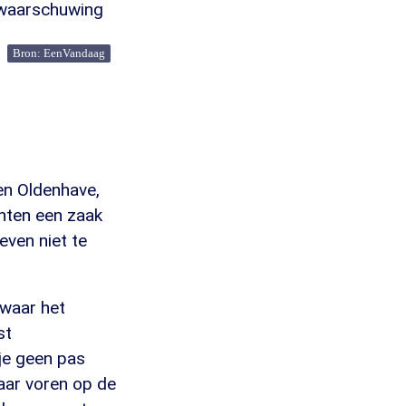
e waarschuwing
Bron: EenVandaag
en Oldenhave,
nten een zaak
even niet te
 waar het
st
je geen pas
naar voren op de