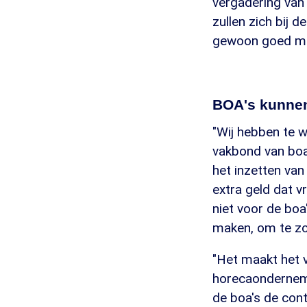
vergadering van 
zullen zich bij d
gewoon goed met
BOA's kunnen
"Wij hebben te w
vakbond van boa'
het inzetten van 
extra geld dat v
niet voor de boa
maken, om te zo
"Het maakt het v
horecaondernemer
de boa's de con