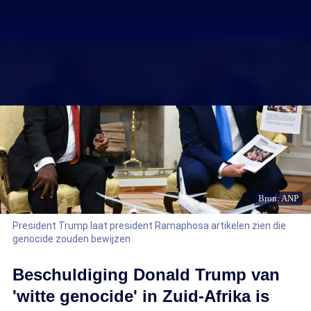
Bron: ANP
President Trump laat president Ramaphosa artikelen zien die
genocide zouden bewijzen
Beschuldiging Donald Trump van
'witte genocide' in Zuid-Afrika is