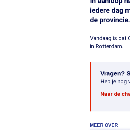
In aanloop n
iedere dag m
de provincie.
Vandaag is dat C
in Rotterdam.
Vragen? S
Heb je nog v
Naar de ch
MEER OVER