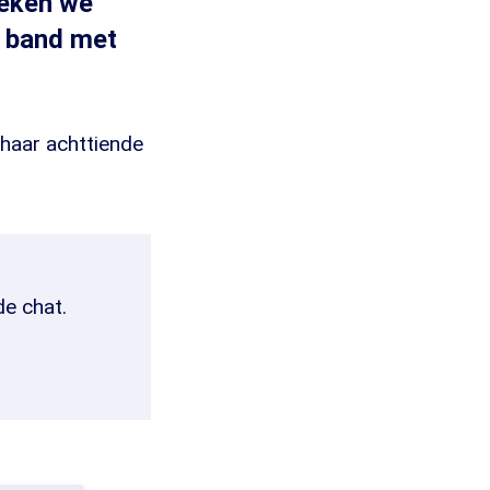
reken we
r band met
 haar achttiende
de chat.