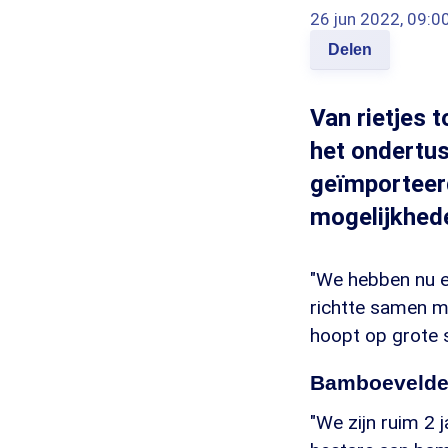
26 jun 2022, 09:0
Delen
Van rietjes 
het ondertus
geïmporteerd
mogelijkhede
"We hebben nu 
richtte samen me
hoopt op grote 
Bamboeveld
"We zijn ruim 2