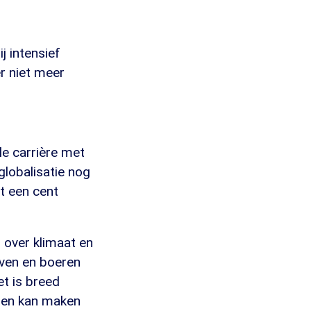
j intensief
r niet meer
le carrière met
globalisatie nog
t een cent
 over klimaat en
jven en boeren
et is breed
alen kan maken