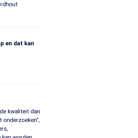
ardhout
p en dat kan
de kwaliteit dan
et onderzoeken",
rs,
e kan worden