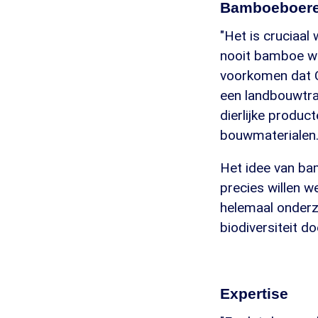
Bamboeboer
"Het is cruciaal 
nooit bamboe wo
voorkomen dat C
een landbouwtra
dierlijke produc
bouwmaterialen.
Het idee van bam
precies willen w
helemaal onderz
biodiversiteit d
Expertise