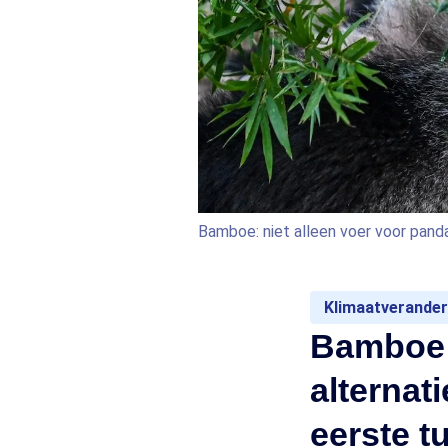
Bamboe: niet alleen voer voor panda
Klimaatverander
Bamboe u
alternat
eerste t