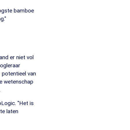
eoogste bamboe
g."
nd er niet vol
oogleraar
 potentieel van
de wetenschap
.
Logic. "Het is
te laten