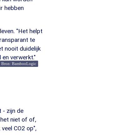
ir hebben
leven. "Het helpt
ransparant te
 nooit duidelijk
en verwerkt."
Bron: BambooLogic
 - zijn de
het niet of of,
k veel CO2 op",