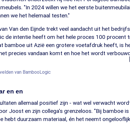
meubels. "In 2024 willen we het eerste buitenmeubila
nen we het helemaal testen."
van Van den Eijnde trekt veel aandacht uit het bedrijfs
 de intentie heeft om het hele proces 100 procent t
 bamboe uit Azië een grotere voetafdruk heeft, is het
et precies vandaan komt en hoe het wordt verbouwd 
velden van BambooLogic
aar en en
ltaten allemaal positief zijn - wat wel verwacht wordt
or Joost en zijn collega's grenzeloos. "Bij bamboe is 
n je hebt duurzaam materiaal, én het neemt ongelooflij