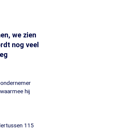
nen, we zien
rdt nog veel
oeg
e ondernemer
 waarmee hij
ndertussen 115