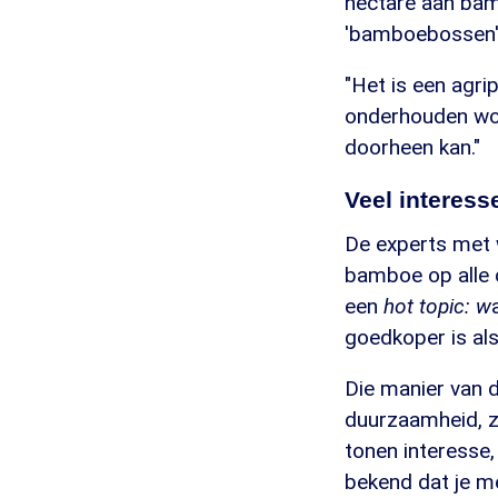
hectare aan bam
'bamboebossen'
"Het is een agri
onderhouden wor
doorheen kan."
Veel interess
De experts met 
bamboe op alle c
een
hot topic: w
goedkoper is als
Die manier van 
duurzaamheid, zi
tonen interesse, 
bekend dat je me