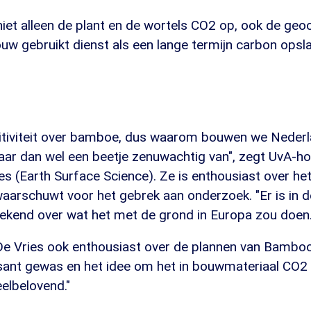
niet alleen de plant en de wortels CO2 op, ook de g
ouw gebruikt dienst als een lange termijn carbon opsla
itiviteit over bamboe, dus waarom bouwen we Nederla
aar dan wel een beetje zenuwachtig van", zegt UvA-h
es (Earth Surface Science). Ze is enthousiast over het
arschuwt voor het gebrek aan onderzoek. "Er is in 
 bekend over wat het met de grond in Europa zou doen
s De Vries ook enthousiast over de plannen van Bamboo
ssant gewas en het idee om het in bouwmateriaal CO2 
elbelovend."