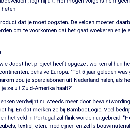
boevelden", legt hij uit. Het mogen volgens hem geen
 heten.
product dat je moet oogsten. De velden moeten daarbi
den om te voorkomen dat het gaat woekeren en je e
e
wie Joost het project heeft opgezet werken al hun he
ontinenten, behalve Europa. "Tot 5 jaar geleden was 
aarom zou je sperziebonen uit Nederland halen, als he
 je ze uit Zuid-Amerika haalt?"
denken verdwijnt nu steeds meer door bewustwording
et hij. En dat merken ze bij BambooLogic. Veel bedri
en het veld in Portugal zal flink worden uitgebreid. "H
ubels, textiel, eten, medicijnen en zelfs bouwmateri