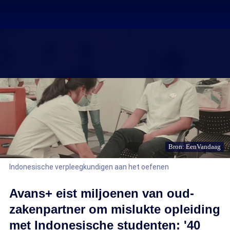
Bron: EenVandaag
Indonesische verpleegkundigen aan het oefenen
Avans+ eist miljoenen van oud-
zakenpartner om mislukte opleiding
met Indonesische studenten: '40