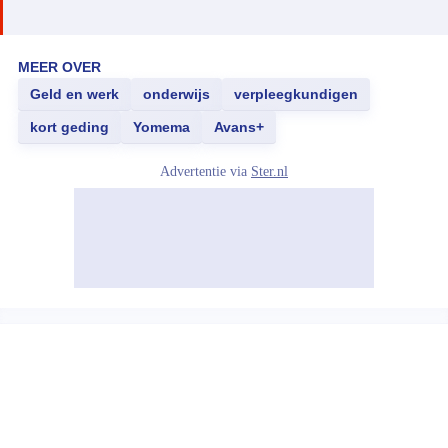
MEER OVER
Geld en werk
onderwijs
verpleegkundigen
kort geding
Yomema
Avans+
Advertentie via
Ster.nl