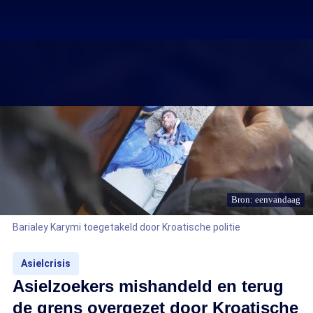
Bron: eenvandaag
Barialey Karymi toegetakeld door Kroatische politie
Asielcrisis
Asielzoekers mishandeld en terug
de grens overgezet door Kroatische