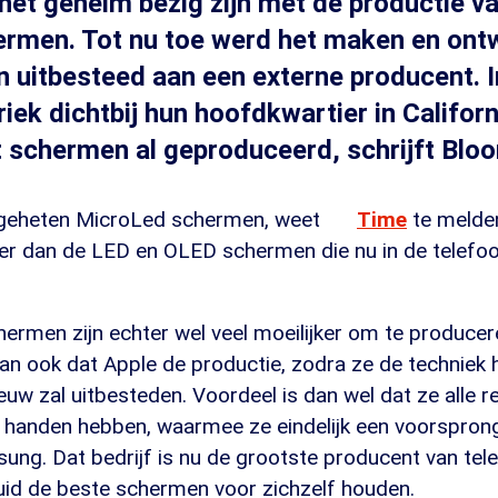
 het geheim bezig zijn met de productie v
ermen. Tot nu toe werd het maken en ont
 uitbesteed aan een externe producent. I
iek dichtbij hun hoofdkwartier in Califor
t schermen al geproduceerd, schrijft Blo
geheten MicroLed schermen, weet
Time
te melden,
ger dan de LED en OLED schermen die nu in de telefo
ermen zijn echter wel veel moeilijker om te producer
dan ook dat Apple de productie, zodra ze de techniek
euw zal uitbesteden. Voordeel is dan wel dat ze alle 
n handen hebben, waarmee ze eindelijk een voorsprong
ung. Dat bedrijf is nu de grootste producent van te
luid de beste schermen voor zichzelf houden.