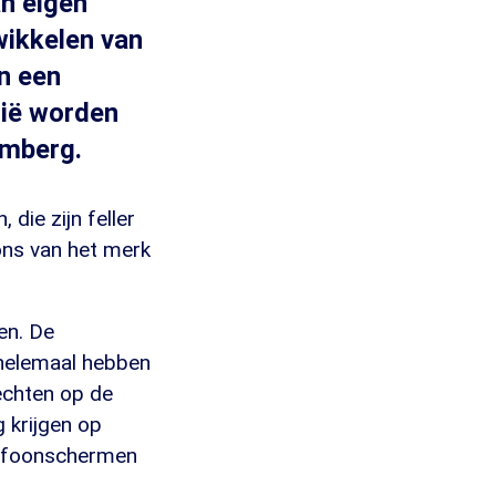
an eigen
wikkelen van
n een
nië worden
omberg.
 die zijn feller
ons van het merk
en. De
 helemaal hebben
rechten op de
 krijgen op
lefoonschermen