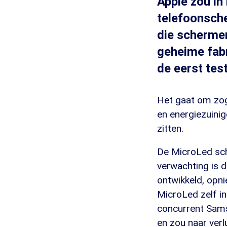
Apple zou in
telefoonsch
die schermen
geheime fabr
de eerst tes
Het gaat om zo
en energiezuini
zitten.
De MicroLed sch
verwachting is 
ontwikkeld, opni
MicroLed zelf i
concurrent Sams
en zou naar ver