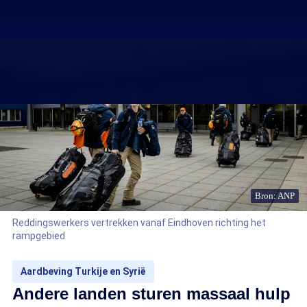
Bron: ANP
Reddingswerkers vertrekken vanaf Eindhoven richting het
rampgebied
Aardbeving Turkije en Syrië
Andere landen sturen massaal hulp