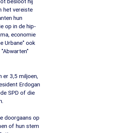
ot besloot hij
m het vereiste
wanten hun
ie op in de hip-
amma, economie
ie Urbane" ook
 "Abwarten"
 er 3,5 miljoen,
esident Erdogan
 de SPD of die
n.
 die doorgaans op
men of hun stem