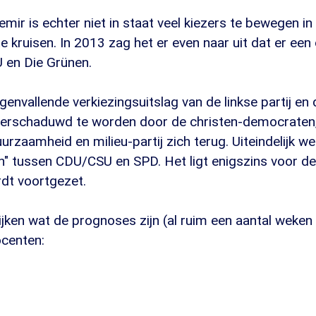
ir is echter niet in staat veel kiezers te bewegen i
e kruisen. In 2013 zag het er even naar uit dat er een
 en Die Grünen.
envallende verkiezingsuitslag van de linkse partij en 
erschaduwd te worden door de christen-democraten,
uurzaamheid en milieu-partij zich terug. Uiteindelijk w
on" tussen CDU/CSU en SPD. Het ligt enigszins voor d
rdt voortgezet.
jken wat de prognoses zijn (al ruim een aantal weken
ocenten:
1