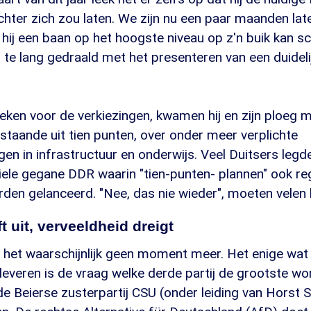
achter zich zou laten. We zijn nu een paar maanden lat
hij een baan op het hoogste niveau op z'n buik kan sc
ij te lang gedraald met het presenteren van een duideli
n weken voor de verkiezingen, kwamen hij en zijn ploeg 
staande uit tien punten, over onder meer verplichte
gen in infrastructuur en onderwijs. Veel Duitsers leg
ziele gegane DDR waarin "tien-punten- plannen" ook r
rden gelanceerd. "Nee, das nie wieder", moeten vele
t uit, verveeldheid dreigt
het waarschijnlijk geen moment meer. Het enige wat 
leveren is de vraag welke derde partij de grootste 
e Beierse zusterpartij CSU (onder leiding van Horst 