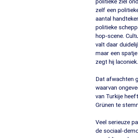
politieke ziel o
zelf een politiek
aantal handteken
politieke scheppi
hop-scene. Cult
valt daar duidel
maar een spatje
zegt hij laconiek.
Dat afwachten ge
waarvan ongevee
van Turkije hee
Grünen te stemme
Veel serieuze pa
de sociaal-dem