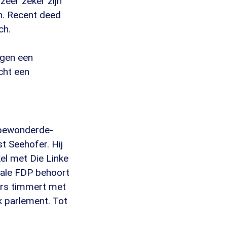
zeer zeker zijn
n. Recent deed
ch.
agen een
cht een
n bewonderde-
t Seehofer. Hij
el met Die Linke
rale FDP behoort
ers timmert met
k parlement. Tot