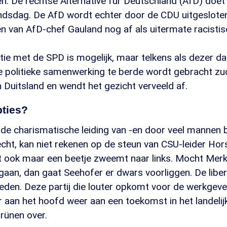
en. De rechtse Alternative für Deutschland (AfD) doet 
ondsdag. De AfD wordt echter door de CDU uitgeslote
n van AfD-chef Gauland nog af als uitermate racistis
tie met de SPD is mogelijk, maar telkens als dezer d
we politieke samenwerking te berde wordt gebracht zu
Duitsland en wendt het gezicht verveeld af.
pties?
r de charismatische leiding van -en door veel manne
ht, kan niet rekenen op de steun van CSU-leider Hors
at ook maar een beetje zweemt naar links. Mocht Merk
gaan, dan gaat Seehofer er dwars voorliggen. De libe
heden. Deze partij die louter opkomt voor de werkgev
r aan het hoofd weer aan een toekomst in het landelij
Grünen over.