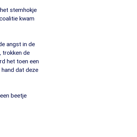
n het stemhokje
 coalitie kwam
de angst in de
 trokken de
erd het toen een
e hand dat deze
 een beetje