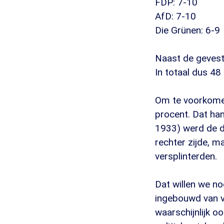
FDP: 7-10
AfD: 7-10
Die Grünen: 6-9
Naast de gevesti
In totaal dus 48
Om te voorkomen
procent. Dat ha
1933) werd de de
rechter zijde, ma
versplinterden.
Dat willen we n
ingebouwd van vi
waarschijnlijk oo