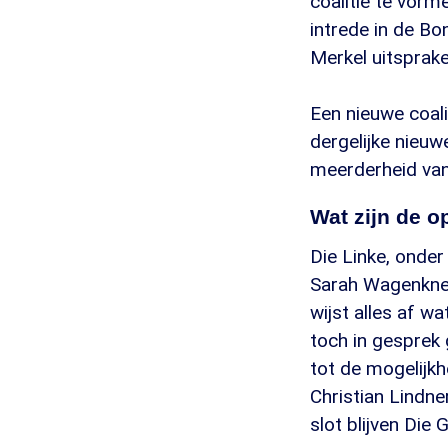
coalitie te vorm
intrede in de B
Merkel uitsprake
Een nieuwe coali
dergelijke nieu
meerderheid van 
Wat zijn de o
Die Linke, onde
Sarah Wagenknec
wijst alles af w
toch in gesprek 
tot de mogelijk
Christian Lindne
slot blijven Die 