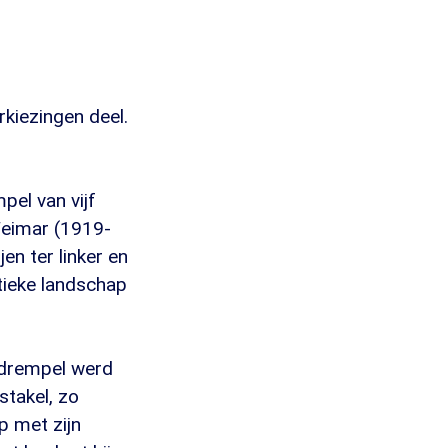
kiezingen deel.
pel van vijf
Weimar (1919-
en ter linker en
itieke landschap
 drempel werd
stakel, zo
ep met zijn