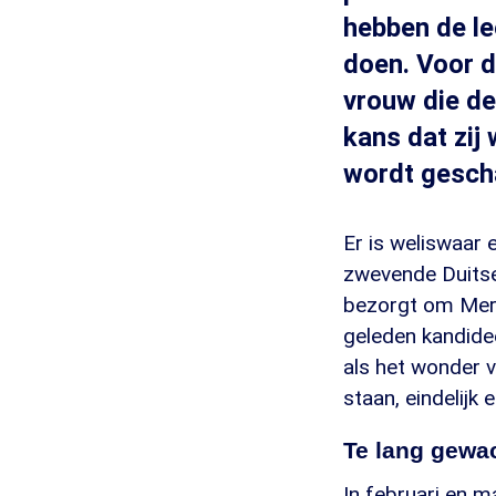
hebben de le
doen. Voor d
vrouw die de
kans dat zij
wordt gescha
Er is weliswaar 
zwevende Duitse
bezorgt om Merke
geleden kandide
als het wonder v
staan, eindelijk 
Te lang gewa
In februari en ma