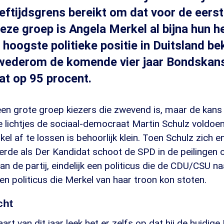
eftijdsgrens bereikt om dat voor de eerst
eze groep is Angela Merkel al bijna hun h
 hoogste politieke positie in Duitsland be
 wederom de komende vier jaar Bondskanse
t op 95 procent.
een grote groep kiezers die zwevend is, maar de kans
 lichtjes de sociaal-democraat Martin Schulz vold
l af te lossen is behoorlijk klein. Toen Schulz zich
erde als Der Kandidat schoot de SPD in de peilingen 
an de partij, eindelijk een politicus die de CDU/CSU na
een politicus die Merkel van haar troon kon stoten.
cht
art van dit jaar leek het er zelfs op dat hij de huidig