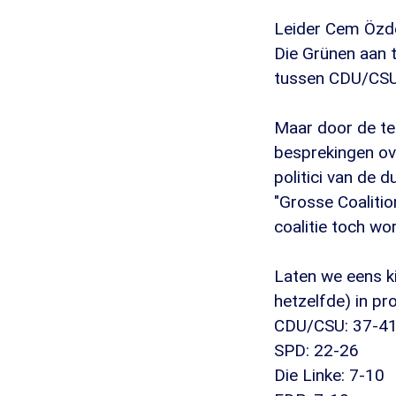
Leider Cem Özdem
Die Grünen aan t
tussen CDU/CSU
Maar door de teg
besprekingen ov
politici van de d
"Grosse Coaliti
coalitie toch wo
Laten we eens ki
hetzelfde) in pr
CDU/CSU: 37-4
SPD: 22-26
Die Linke: 7-10