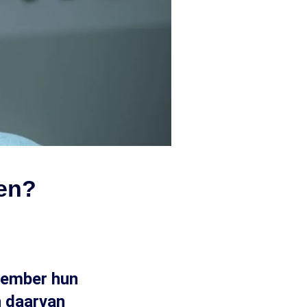
zen?
ptember hun
n daarvan