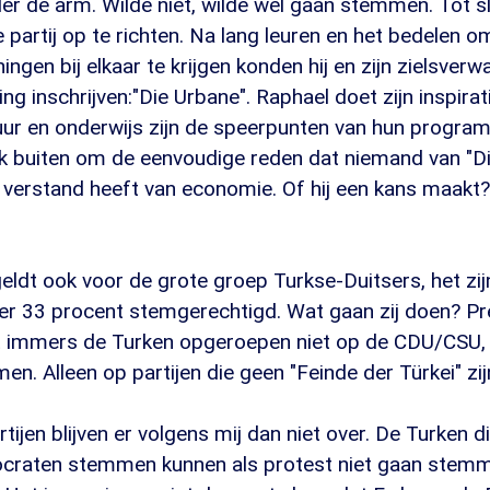
nder de arm. Wilde niet, wilde wel gaan stemmen. Tot sl
e partij op te richten. Na lang leuren en het bedelen o
ingen bij elkaar te krijgen konden hij en zijn zielsver
ng inschrijven:"Die Urbane". Raphael doet zijn inspirat
uur en onderwijs zijn de speerpunten van hun progr
ijk buiten om de eenvoudige reden dat niemand van "D
 verstand heeft van economie. Of hij een kans maakt?
ldt ook voor de grote groep Turkse-Duitsers, het zijn
r 33 procent stemgerechtigd. Wat gaan zij doen? Pr
ft immers de Turken opgeroepen niet op de CDU/CSU,
n. Alleen op partijen die geen "Feinde der Türkei" zij
rtijen blijven er volgens mij dan niet over. De Turken
ocraten stemmen kunnen als protest niet gaan stem