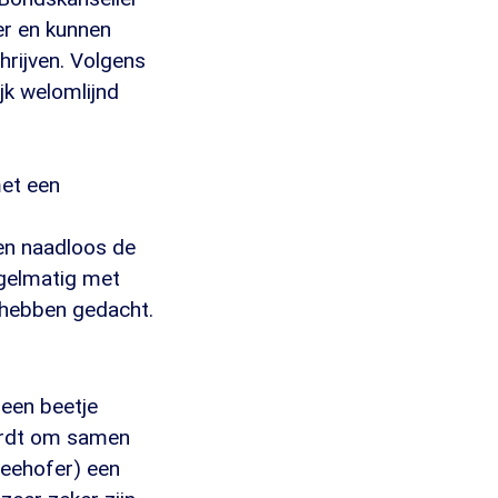
er en kunnen
hrijven. Volgens
jk welomlijnd
met een
den naadloos de
egelmatig met
n hebben gedacht.
een beetje
wordt om samen
Seehofer) een