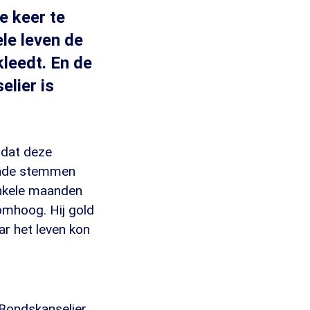
e keer te
ele leven de
kleedt. En de
lier is
 dat deze
oende stemmen
 enkele maanden
omhoog. Hij gold
ar het leven kon
e Bondskanselier