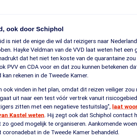
d, ook door Schiphol
 is niet de enige die wil dat reizigers naar Nederlan
ben. Hayke Veldman van de VVD laat weten het een g
nadrukt dat het niet ten koste van de quarantaine zo
ook PVV en CDA voor en dat zou kunnen betekenen da
 kan rekenen in de Tweede Kamer.
h ook vinden in het plan, omdat dit reizen veiliger zo
gaat uit naar een test vóór vertrek vanuit risicogebie
zigers zitten met een negatieve testuitslag",
laat woo
van Kastel weten
. Hij zegt ook dat Schiphol contact 
t zo goed mogelijk te organiseren. Aankomende woe
t coronadebat in de Tweede Kamer behandeld.