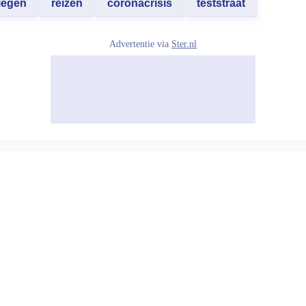
iegen
reizen
coronacrisis
teststraat
Advertentie via
Ster.nl