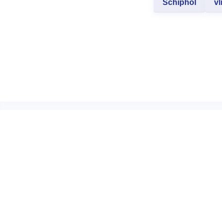
Schiphol
vl