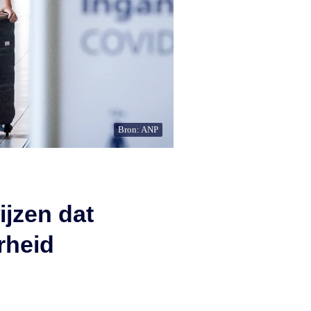
Bron: ANP
ijzen dat
rheid