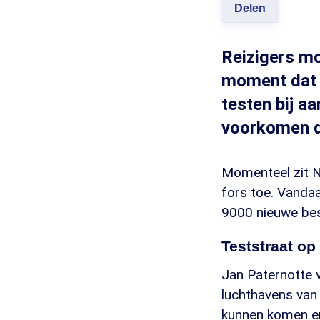
Delen
Reizigers mo
moment dat z
testen bij a
voorkomen da
Momenteel zit N
fors toe. Vanda
9000 nieuwe besm
Teststraat op
Jan Paternotte v
luchthavens van
kunnen komen en 