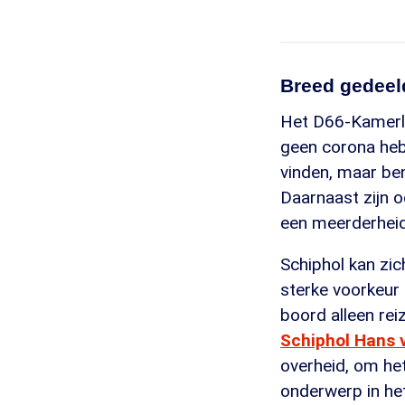
Breed gedeel
Het D66-Kamerlid
geen corona heb
vinden, maar be
Daarnaast zijn 
een meerderheid
Schiphol kan zic
sterke voorkeur 
boord alleen rei
Schiphol Hans 
overheid, om he
onderwerp in he