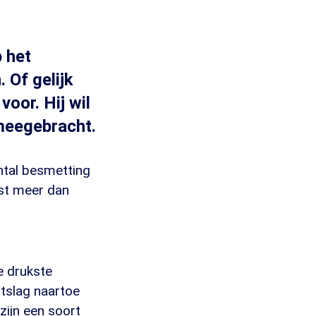
 het
 Of gelijk
voor. Hij wil
meegebracht.
ntal besmetting
rst meer dan
e drukste
itslag naartoe
zijn een soort