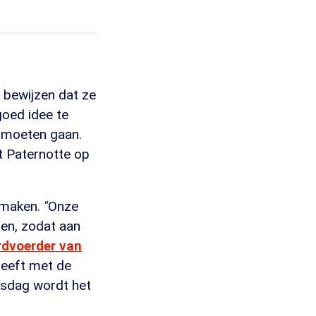
d bewijzen dat ze
oed idee te
u moeten gaan.
t Paternotte op
u maken.
"
Onze
den, zodat aan
rdvoerder van
heeft met de
nsdag wordt het