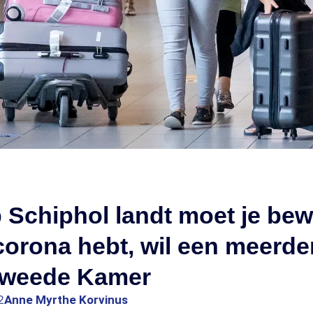
p Schiphol landt moet je bew
corona hebt, wil een meerde
Tweede Kamer
2
Anne Myrthe Korvinus