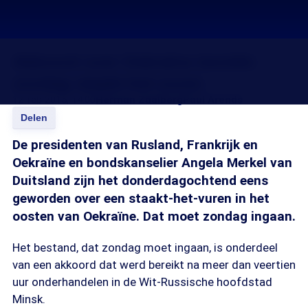
Akkoord over Oekraïne bereikt:
zondag staakt-het-vuren
12 feb 2015, 14:00
Herman Zaalberg
Paul Arends
Delen
De presidenten van Rusland, Frankrijk en
Oekraïne en bondskanselier Angela Merkel van
Duitsland zijn het donderdagochtend eens
geworden over een staakt-het-vuren in het
oosten van Oekraïne. Dat moet zondag ingaan.
Het bestand, dat zondag moet ingaan, is onderdeel
van een akkoord dat werd bereikt na meer dan veertien
uur onderhandelen in de Wit-Russische hoofdstad
Minsk.