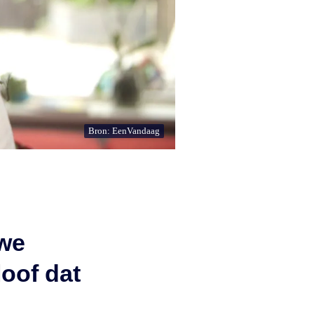
Bron: EenVandaag
we
loof dat