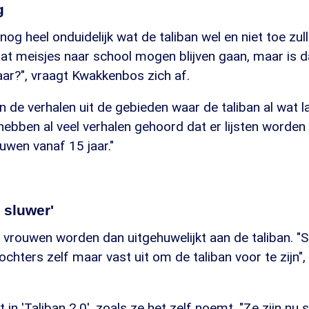
g
nog heel onduidelijk wat de taliban wel en niet toe zul
at meisjes naar school mogen blijven gaan, maar is d
jaar?", vraagt Kwakkenbos zich af.
 de verhalen uit de gebieden waar de taliban al wat 
hebben al veel verhalen gehoord dat er lijsten worde
uwen vanaf 15 jaar."
s sluwer'
 vrouwen worden dan uitgehuwelijkt aan de taliban. 
ochters zelf maar vast uit om de taliban voor te zijn",
t in 'Taliban 2.0', zoals ze het zelf noemt. "Ze zijn n