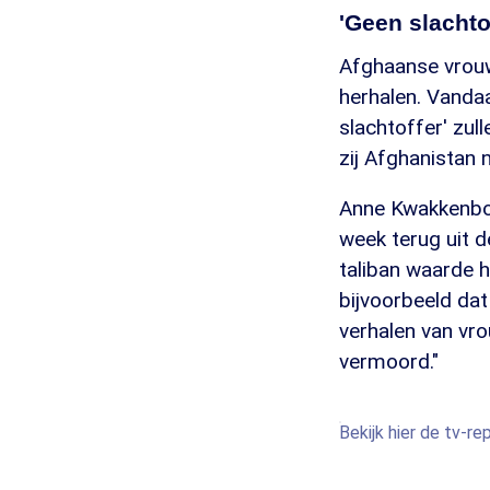
'Geen slachto
Afghaanse vrouw
herhalen. Vanda
slachtoffer' zull
zij Afghanistan
Anne Kwakkenbos
week terug uit 
taliban waarde h
bijvoorbeeld dat
verhalen van vro
vermoord."
Bekijk hier de tv-r