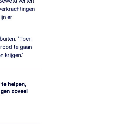
Seweta vertelt
 verkrachtingen
ijn er
buiten. "Toen
brood te gaan
 krijgen."
te helpen,
agen zoveel