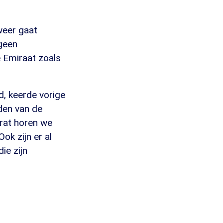
weer gaat
'geen
he Emiraat zoals
, keerde vorige
den van de
erat horen we
ok zijn er al
ie zijn