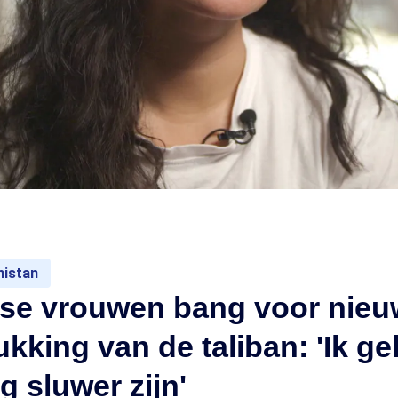
nistan
se vrouwen bang voor nieu
kking van de taliban: 'Ik ge
g sluwer zijn'