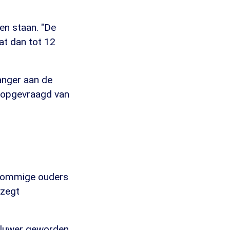
len staan. "De
at dan tot 12
langer aan de
n opgevraagd van
"Sommige ouders
 zegt
u sluwer geworden.