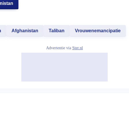
nistan
n
Afghanistan
Taliban
Vrouwenemancipatie
Advertentie via
Ster.nl