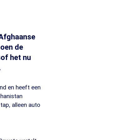
. Afghaanse
toen de
sof het nu
.
and en heeft een
ghanistan
tap, alleen auto