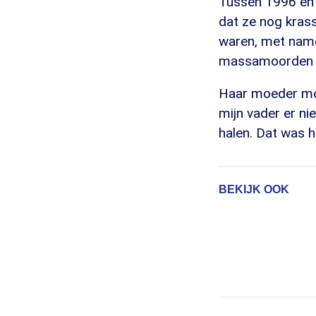
Tussen 1996 en 
dat ze nog krass
waren, met name 
massamoorden 
Haar moeder moch
mijn vader er ni
halen. Dat was h
BEKIJK OOK