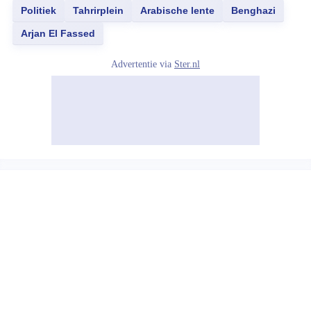
Politiek
Tahrirplein
Arabische lente
Benghazi
Arjan El Fassed
Advertentie via
Ster.nl