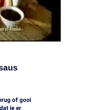
 saus
erug of gooi
dat je er