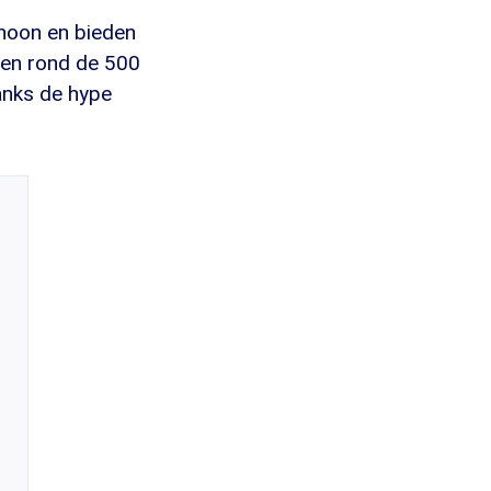
choon en bieden
ngen rond de 500
anks de hype