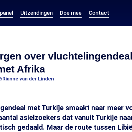
epanel
Uitzendingen
Doe mee
Contact
rgen over vluchtelingendea
et Afrika
6
Rianne van der Linden
ngendeal met Turkije smaakt naar meer v
 aantal asielzoekers dat vanuit Turkije na
tisch gedaald. Maar de route tussen Libië 