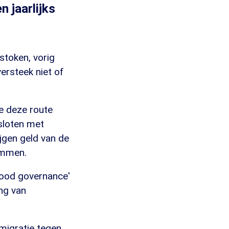
n jaarlijks
stoken, vorig
ersteek niet of
e deze route
sloten met
ijgen geld van de
dammen.
good governance'
ng van
migratie tegen