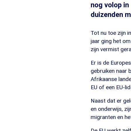
nog volop in
duizenden m
Tot nu toe zijn 
jaar ging het o
zijn vermist gera
Er is de Europes
gebruiken naar 
Afrikaanse lande
EU of een EU-lid
Naast dat er ge
en onderwijs, z
migranten en het
De EU werkt zelf