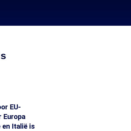
ls
oor EU-
ar Europa
en Italië is