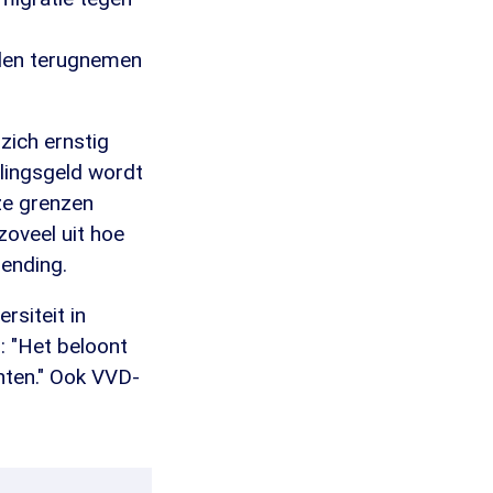
galen terugnemen
zich ernstig
elingsgeld wordt
ze grenzen
zoveel uit hoe
zending.
siteit in
h: "Het beloont
hten." Ook VVD-