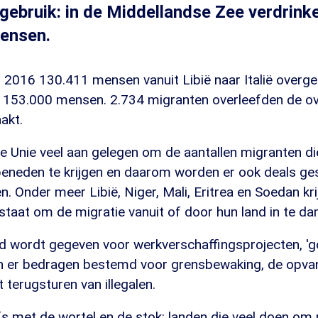
 gebruik: in de Middellandse Zee verdrinke
ensen.
in 2016 130.411 mensen vanuit Libië naar Italië overge
m 153.000 mensen. 2.734 migranten overleefden de ov
akt.
e Unie veel aan gelegen om de aantallen migranten di
beneden te krijgen en daarom worden er ook deals ge
n. Onder meer Libië, Niger, Mali, Eritrea en Soedan kr
staat om de migratie vanuit of door hun land in te 
ld wordt gegeven voor werkverschaffingsprojecten, '
ijn er bedragen bestemd voor grensbewaking, de opva
 terugsturen van illegalen.
s met de wortel en de stok: landen die veel doen om 