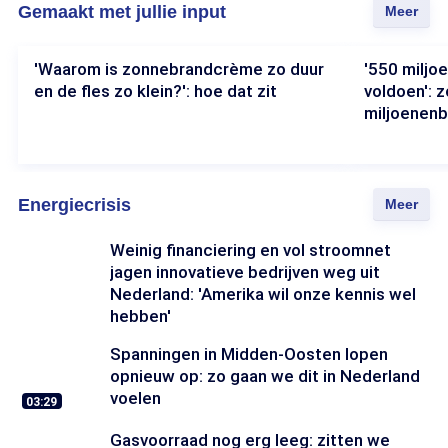
Gemaakt met jullie input
Meer
'Waarom is zonnebrandcrème zo duur
'550 miljo
en de fles zo klein?': hoe dat zit
voldoen': z
miljoenen
'Waarom
is
'550
zonnebrandcrème
miljoen,
zo
graag
duur
Energiecrisis
binnen
Meer
en
3
de
maanden
Weinig financiering en vol stroomnet
fles
voldoen':
jagen innovatieve bedrijven weg uit
zo
zo
klein?':
Nederland: 'Amerika wil onze kennis wel
betalen
hoe
bedrijven
hebben'
dat
miljoenenboete
zit
aan
Spanningen in Midden-Oosten lopen
EU
opnieuw op: zo gaan we dit in Nederland
voelen
03:29
Gasvoorraad nog erg leeg: zitten we