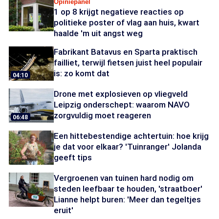
Opiniepanel
1 op 8 krijgt negatieve reacties op
politieke poster of vlag aan huis, kwart
haalde 'm uit angst weg
Fabrikant Batavus en Sparta praktisch
failliet, terwijl fietsen juist heel populair
is: zo komt dat
04:10
Drone met explosieven op vliegveld
Leipzig onderschept: waarom NAVO
zorgvuldig moet reageren
06:48
Een hittebestendige achtertuin: hoe krijg
je dat voor elkaar? 'Tuinranger' Jolanda
geeft tips
Vergroenen van tuinen hard nodig om
steden leefbaar te houden, 'straatboer'
Lianne helpt buren: 'Meer dan tegeltjes
eruit'