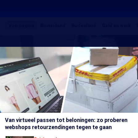
Voorpagina
Binnenland
Buitenland
Gel
Voorpagina
Binnenland
Buitenland
Geld en werk
en
EenVandaag
Uitgelichte
we
artikelen
Van virtueel passen tot beloningen: zo proberen
webshops retourzendingen tegen te gaan